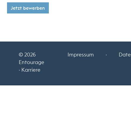
Jetzt bewerben
© 2026
Impressum
·
Date
Entourage
· Karriere