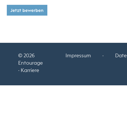
Jetzt bewerben
© 2026
Impressum
·
Date
Entourage
· Karriere