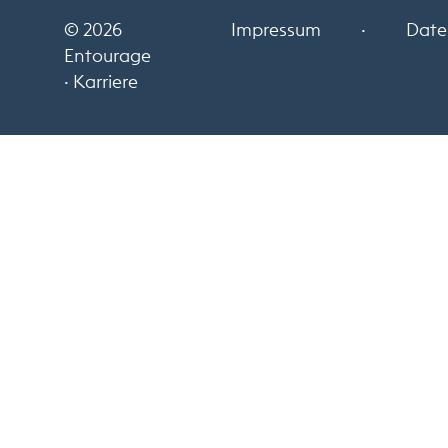
© 2026
Impressum
·
Date
Entourage
· Karriere