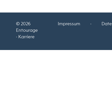
© 2026
Impressum
·
Date
Entourage
· Karriere