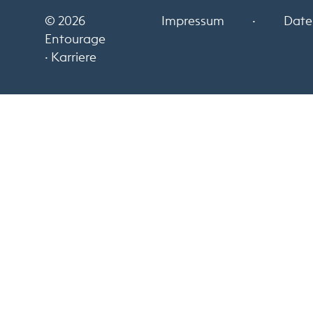
© 2026
Impressum
·
Date
Entourage
· Karriere